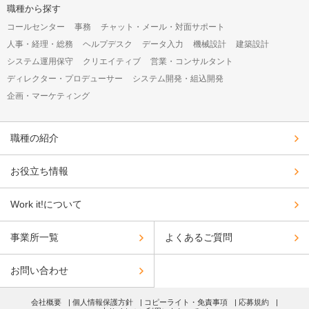
シ
職種から探す
ョ
コールセンター
事務
チャット・メール・対面サポート
ン
人事・経理・総務
ヘルプデスク
データ入力
機械設計
建築設計
システム運用保守
クリエイティブ
営業・コンサルタント
ディレクター・プロデューサー
システム開発・組込開発
企画・マーケティング
職種の紹介
お役立ち情報
Work it!について
事業所一覧
よくあるご質問
お問い合わせ
会社概要
個人情報保護方針
コピーライト・免責事項
応募規約