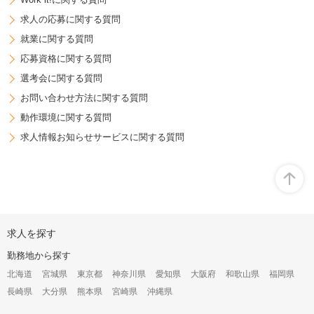
求人の応募に関する質問
就業に関する質問
応募資格に関する質問
選考会に関する質問
お問い合わせ方法に関する質問
動作環境に関する質問
求人情報お知らせサービスに関する質問
オ
求人を探す
ー
プ
勤務地から探す
ン
構
北海道
宮城県
東京都
神奈川県
愛知県
大阪府
和歌山県
福岡県
成
長崎県
大分県
熊本県
宮崎県
沖縄県
オ
プ