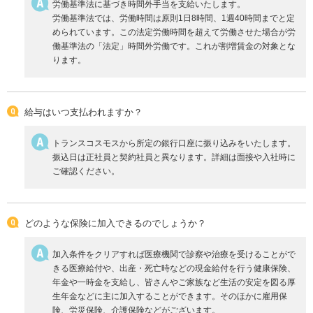
労働基準法に基づき時間外手当を支給いたします。
労働基準法では、労働時間は原則1日8時間、1週40時間までと定
められています。この法定労働時間を超えて労働させた場合が労
働基準法の「法定」時間外労働です。これが割増賃金の対象とな
ります。
給与はいつ支払われますか？
トランスコスモスから所定の銀行口座に振り込みをいたします。
振込日は正社員と契約社員と異なります。詳細は面接や入社時に
ご確認ください。
どのような保険に加入できるのでしょうか？
加入条件をクリアすれば医療機関で診察や治療を受けることがで
きる医療給付や、出産・死亡時などの現金給付を行う健康保険、
年金や一時金を支給し、皆さんやご家族など生活の安定を図る厚
生年金などに主に加入することができます。そのほかに雇用保
険、労災保険、介護保険などがございます。