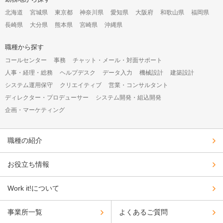
ン
構
北海道
宮城県
東京都
神奈川県
愛知県
大阪府
和歌山県
福岡県
成
長崎県
大分県
熊本県
宮崎県
沖縄県
オ
プ
シ
職種から探す
ョ
コールセンター
事務
チャット・メール・対面サポート
ン
人事・経理・総務
ヘルプデスク
データ入力
機械設計
建築設計
システム運用保守
クリエイティブ
営業・コンサルタント
ディレクター・プロデューサー
システム開発・組込開発
企画・マーケティング
職種の紹介
お役立ち情報
Work it!について
事業所一覧
よくあるご質問