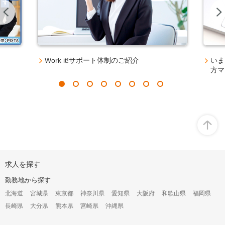
Previous
Work it!サポート体制のご紹介
いま
方マ
オ
求人を探す
ー
プ
勤務地から探す
ン
構
北海道
宮城県
東京都
神奈川県
愛知県
大阪府
和歌山県
福岡県
成
長崎県
大分県
熊本県
宮崎県
沖縄県
オ
プ