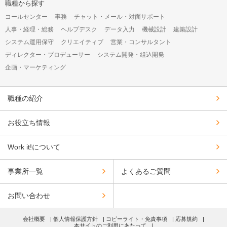
シ
職種から探す
ョ
コールセンター
事務
チャット・メール・対面サポート
ン
人事・経理・総務
ヘルプデスク
データ入力
機械設計
建築設計
システム運用保守
クリエイティブ
営業・コンサルタント
ディレクター・プロデューサー
システム開発・組込開発
企画・マーケティング
職種の紹介
お役立ち情報
Work it!について
事業所一覧
よくあるご質問
お問い合わせ
会社概要
個人情報保護方針
コピーライト・免責事項
応募規約
本サイトのご利用にあたって