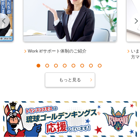
Previous
Work it!サポート体制のご紹介
いま
方マ
もっと見る