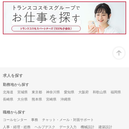
オ
求人を探す
ー
プ
勤務地から探す
ン
構
北海道
宮城県
東京都
神奈川県
愛知県
大阪府
和歌山県
福岡県
成
長崎県
大分県
熊本県
宮崎県
沖縄県
オ
プ
シ
職種から探す
ョ
コールセンター
事務
チャット・メール・対面サポート
ン
人事・経理・総務
ヘルプデスク
データ入力
機械設計
建築設計