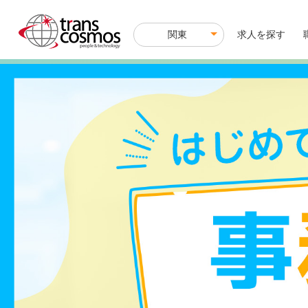
関東
M
求人を探す
a
i
n
n
a
v
i
g
a
t
i
o
n