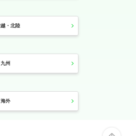
信越・北陸
九州
海外