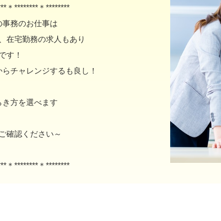
***＊********＊********
の事務のお仕事は
、在宅勤務の求人もあり
です！
からチャレンジするも良し！
らき方を選べます
ご確認ください～
***＊********＊********