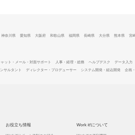
神奈川県
愛知県
大阪府
和歌山県
福岡県
長崎県
大分県
熊本県
宮
チャット・メール・対面サポート
人事・経理・総務
ヘルプデスク
データ入力
ンサルタント
ディレクター・プロデューサー
システム開発・組込開発
企画
お役立ち情報
Work it!について