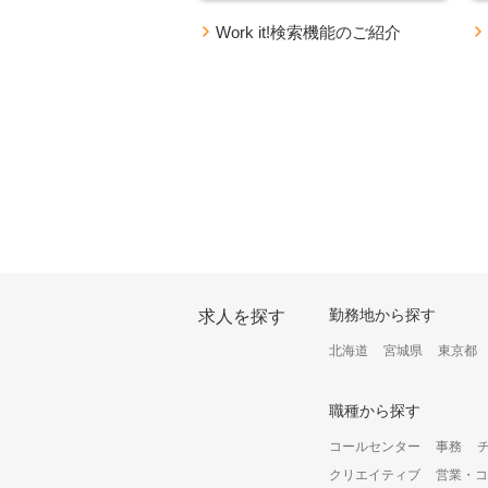
Work it!検索機能のご紹介
オ
ー
勤務地から探す
求人を探す
プ
ン
北海道
宮城県
東京都
構
成
オ
職種から探す
プ
シ
コールセンター
事務
ョ
クリエイティブ
営業・コ
ン