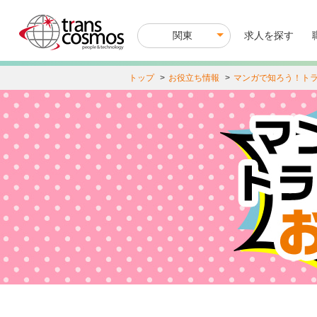
関東
M
求人を探す
a
i
n
トップ
お役立ち情報
マンガで知ろう！ト
n
a
v
i
g
a
t
i
o
n