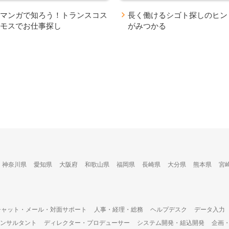
マンガで知ろう！トランスコス
長く働けるシゴト探しのヒン
モスでお仕事探し
がみつかる
神奈川県
愛知県
大阪府
和歌山県
福岡県
長崎県
大分県
熊本県
宮
チャット・メール・対面サポート
人事・経理・総務
ヘルプデスク
データ入力
ンサルタント
ディレクター・プロデューサー
システム開発・組込開発
企画