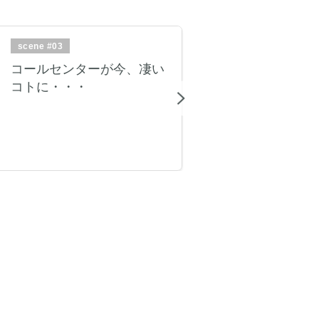
scene #03
コールセンターが今、凄い
コトに・・・
Next