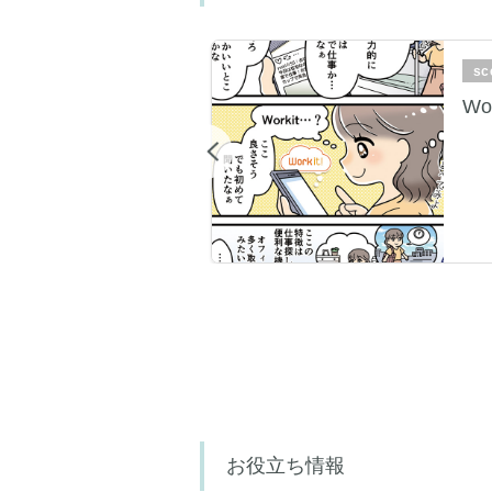
4
sc
事気になる・・・
Wo
Previous
お役立ち情報