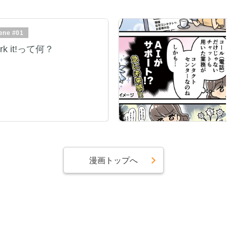
ene #01
rk it!って何？
漫画トップへ