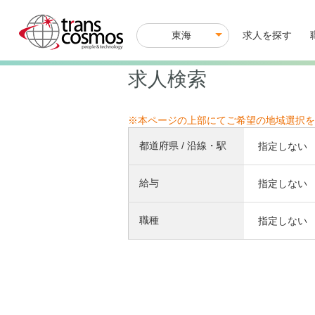
東海
M
求人を探す
a
i
n
求人検索
n
a
v
i
※本ページの上部にてご希望の地域選択を
g
a
都道府県 / 沿線・駅
指定しない
t
i
o
給与
指定しない
n
職種
指定しない