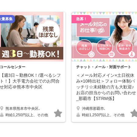
大量募集
急募！
コールセンター
チャット・メール・対面サポート
【週3日～勤務OK！/選べるシフ
＜メール対応メイン×土日祝休
ト！】大手電力会社でのお問合
み×10時出社＞フォロー体制バ
せ対応＠熊本市中央区
ッチリ☆未経験の方も大歓迎♪
お店の担当からのお問い合わせ
_那覇市【STRM係】
熊本県熊本市中央区､
沖縄県那覇市､
する
キープする
時給1,250円以上、その他
時給1,250円以上、その他