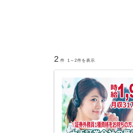
2
件
1～2件を表示