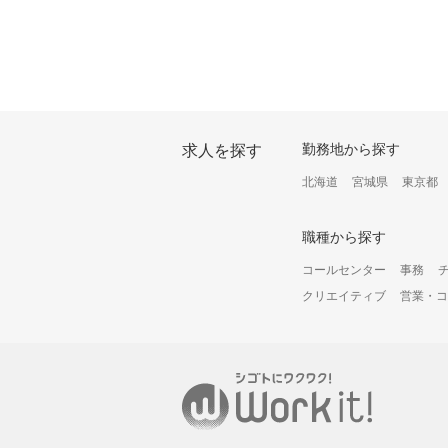
オ
ー
勤務地から探す
求人を探す
プ
ン
北海道
宮城県
東京都
構
成
オ
職種から探す
プ
シ
コールセンター
事務
ョ
クリエイティブ
営業・コ
ン