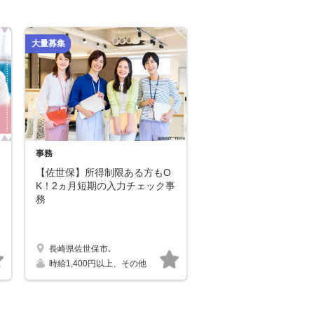
大量募集
事務
【佐世保】所得制限ある方もO
K！2ヵ月短期の入力チェック事
務
長崎県佐世保市､
キープする
キープする
時給1,400円以上、その他