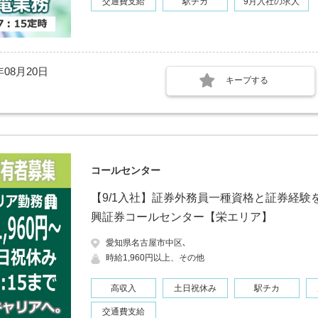
交通費支給
駅チカ
9月入社の求人
年08月20日
キープする
コールセンター
【9/1入社】証券外務員一種資格と証券経験
興証券コールセンター【栄エリア】
愛知県名古屋市中区､
時給1,960円以上、その他
高収入
土日祝休み
駅チカ
交通費支給