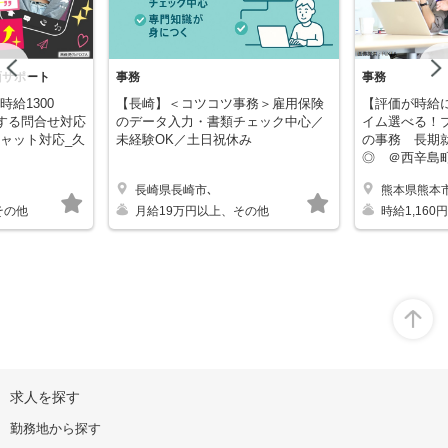
Previous
面サポート
事務
事務
給1300
【長崎】＜コツコツ事務＞雇用保険
【評価が時給
関する問合せ対応
のデータ入力・書類チェック中心／
イム選べる！
ャット対応_久
未経験OK／土日祝休み
の事務 長期
◎ ＠西辛島
長崎県長崎市､
熊本県熊本
キープする
キープする
その他
月給19万円以上、その他
時給1,16
オ
求人を探す
ー
プ
勤務地から探す
ン