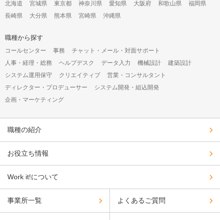
構
北海道
宮城県
東京都
神奈川県
愛知県
大阪府
和歌山県
福岡県
成
長崎県
大分県
熊本県
宮崎県
沖縄県
オ
プ
シ
職種から探す
ョ
コールセンター
事務
チャット・メール・対面サポート
ン
人事・経理・総務
ヘルプデスク
データ入力
機械設計
建築設計
システム運用保守
クリエイティブ
営業・コンサルタント
ディレクター・プロデューサー
システム開発・組込開発
企画・マーケティング
職種の紹介
お役立ち情報
Work it!について
事業所一覧
よくあるご質問