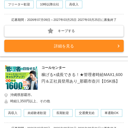
フリーター歓迎
10時以降出社
高収入
応募期間：2026年07月09日～2027年03月25日
2027年03月25日に募集終了
キープする
詳細を見る
コールセンター
稼げる×成長できる！★管理者時給MAX1,600
円＆正社員登用あり_那覇市壺川【DSK係】
沖縄県那覇市､
時給1,350円以上、その他
高収入
未経験者歓迎
長期歓迎
交通費支給
車通勤OK