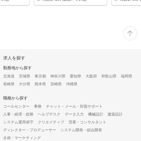
オ
求人を探す
ー
プ
勤務地から探す
ン
構
北海道
宮城県
東京都
神奈川県
愛知県
大阪府
和歌山県
福岡県
成
長崎県
大分県
熊本県
宮崎県
沖縄県
オ
プ
シ
職種から探す
ョ
コールセンター
事務
チャット・メール・対面サポート
ン
人事・経理・総務
ヘルプデスク
データ入力
機械設計
建築設計
システム運用保守
クリエイティブ
営業・コンサルタント
ディレクター・プロデューサー
システム開発・組込開発
企画・マーケティング