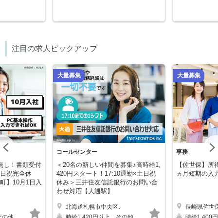
注目の求人ピックアップ
大量募集
大量募集
Previous
コールセンター
事務
無し！書類受付
＜20名の新しい仲間を募集♪高時給1,
【佐世保】所得
日祝完全休
420円スタート！17:10退勤×土日祝
ヵ月短期の入
町】10月1日入
休み＞三井住友信託銀行のお問い合
わせ対応【大通駅】
北海道札幌市中央区､
長崎県佐世
キープする
キープする
その他
時給1,420円以上、その他
時給1,40