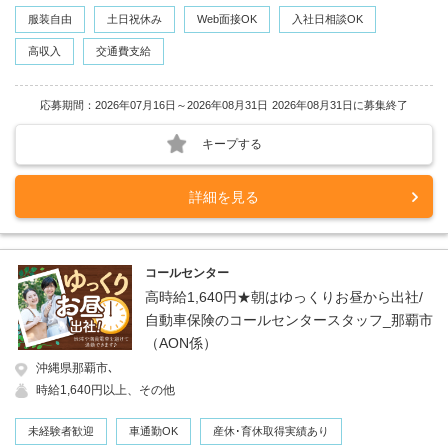
服装自由
土日祝休み
Web面接OK
入社日相談OK
高収入
交通費支給
応募期間：2026年07月16日～2026年08月31日
2026年08月31日に募集終了
キープする
詳細を見る
コールセンター
高時給1,640円★朝はゆっくりお昼から出社/
自動車保険のコールセンタースタッフ_那覇市
（AON係）
沖縄県那覇市､
時給1,640円以上、その他
未経験者歓迎
車通勤OK
産休･育休取得実績あり