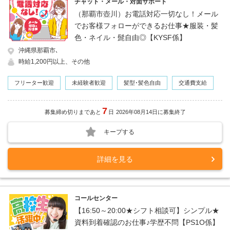
チャット・メール・対面サポート
（那覇市壺川）お電話対応一切なし！メール
でお客様フォローができるお仕事★服装・髪
色・ネイル・髭自由◎【KYSF係】
沖縄県那覇市､
時給1,200円以上、その他
フリーター歓迎
未経験者歓迎
髪型･髪色自由
交通費支給
7
募集締め切りまであと
日
2026年08月14日に募集終了
キープする
詳細を見る
コールセンター
【16:50～20:00★シフト相談可】シンプル★
資料到着確認のお仕事♪学歴不問【PS1O係】