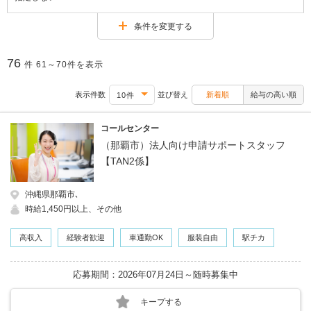
条件を変更する
76
件
61～70件を表示
表示件数
並び替え
新着順
給与の高い順
コールセンター
（那覇市）法人向け申請サポートスタッフ
【TAN2係】
沖縄県那覇市､
時給1,450円以上、その他
高収入
経験者歓迎
車通勤OK
服装自由
駅チカ
応募期間：2026年07月24日～随時募集中
キープする