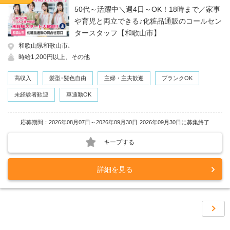
50代～活躍中＼週4日～OK！18時まで／家事
や育児と両立できる♪化粧品通販のコールセン
タースタッフ【和歌山市】
和歌山県和歌山市､
時給1,200円以上、その他
高収入
髪型･髪色自由
主婦・主夫歓迎
ブランクOK
未経験者歓迎
車通勤OK
応募期間：2026年08月07日～2026年09月30日
2026年09月30日に募集終了
キープする
詳細を見る
次ペー
››