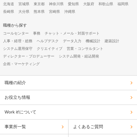
構
北海道
宮城県
東京都
神奈川県
愛知県
大阪府
和歌山県
福岡県
成
長崎県
大分県
熊本県
宮崎県
沖縄県
オ
プ
シ
職種から探す
ョ
コールセンター
事務
チャット・メール・対面サポート
ン
人事・経理・総務
ヘルプデスク
データ入力
機械設計
建築設計
システム運用保守
クリエイティブ
営業・コンサルタント
ディレクター・プロデューサー
システム開発・組込開発
企画・マーケティング
職種の紹介
お役立ち情報
Work it!について
事業所一覧
よくあるご質問