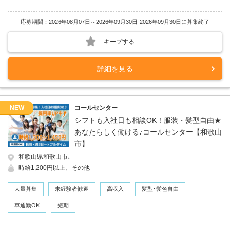
応募期間：2026年08月07日～2026年09月30日
2026年09月30日に募集終了
キープする
詳細を見る
NEW
コールセンター
シフトも入社日も相談OK！服装・髪型自由★
あなたらしく働ける♪コールセンター【和歌山
市】
和歌山県和歌山市､
時給1,200円以上、その他
大量募集
未経験者歓迎
高収入
髪型･髪色自由
車通勤OK
短期