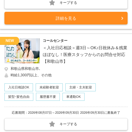
キープする
詳細を見る
NEW
コールセンター
＜入社日応相談＞週3日～OK♪日祝休み＆残業
ほぼなし！医療スタッフからのお問合せ対応
【和歌山市】
和歌山県和歌山市､
時給1,300円以上、その他
入社日相談OK
未経験者歓迎
主婦・主夫歓迎
髪型･髪色自由
履歴書不要
車通勤OK
応募期間：2026年08月07日～2026年09月30日
2026年09月30日に募集終了
キープする