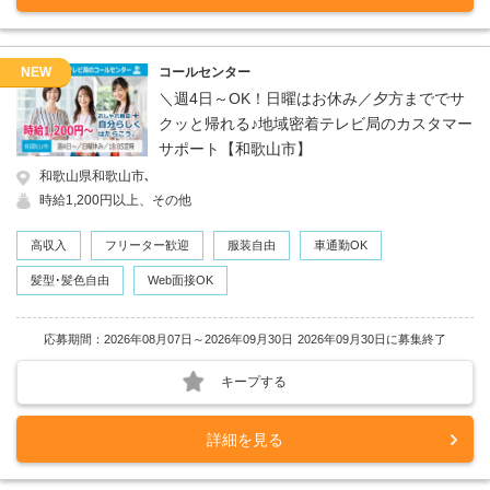
NEW
コールセンター
＼週4日～OK！日曜はお休み／夕方まででサ
クッと帰れる♪地域密着テレビ局のカスタマー
サポート【和歌山市】
和歌山県和歌山市､
時給1,200円以上、その他
高収入
フリーター歓迎
服装自由
車通勤OK
髪型･髪色自由
Web面接OK
応募期間：2026年08月07日～2026年09月30日
2026年09月30日に募集終了
キープする
詳細を見る