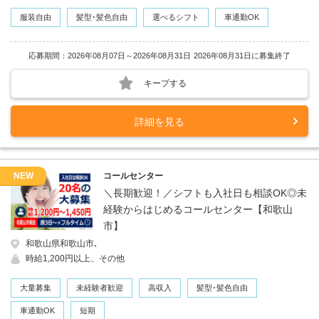
服装自由
髪型･髪色自由
選べるシフト
車通勤OK
応募期間：2026年08月07日～2026年08月31日
2026年08月31日に募集終了
キープする
詳細を見る
NEW
コールセンター
＼長期歓迎！／シフトも入社日も相談OK◎未
経験からはじめるコールセンター【和歌山
市】
和歌山県和歌山市､
時給1,200円以上、その他
大量募集
未経験者歓迎
高収入
髪型･髪色自由
車通勤OK
短期