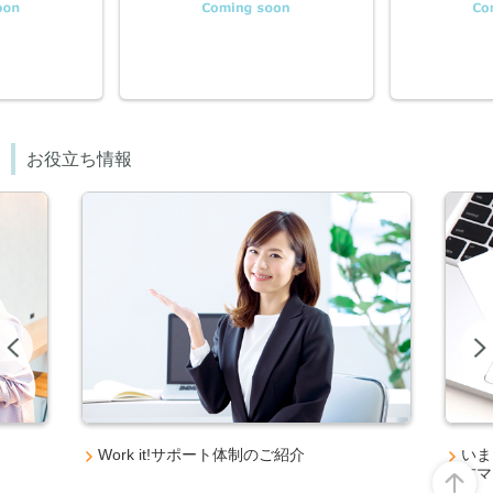
お役立ち情報
Previous
Work it!サポート体制のご紹介
いま
方マ