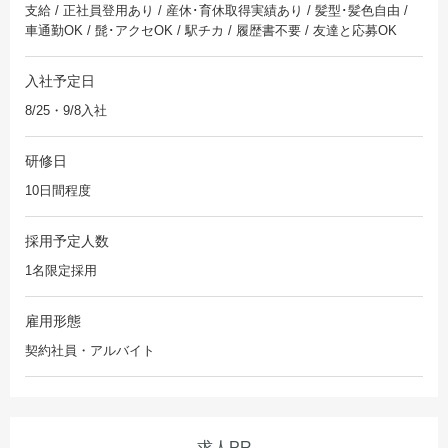
支給 / 正社員登用あり / 産休･育休取得実績あり / 髪型･髪色自由 /
車通勤OK / 髭･アクセOK / 駅チカ / 履歴書不要 / 友達と応募OK
入社予定日
8/25・9/8入社
研修日
10日間程度
採用予定人数
1名限定採用
雇用形態
契約社員・アルバイト
求人PR