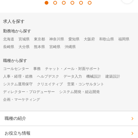
オ
求人を探す
ー
プ
勤務地から探す
ン
構
北海道
宮城県
東京都
神奈川県
愛知県
大阪府
和歌山県
福岡県
成
長崎県
大分県
熊本県
宮崎県
沖縄県
オ
プ
シ
職種から探す
ョ
コールセンター
事務
チャット・メール・対面サポート
ン
人事・経理・総務
ヘルプデスク
データ入力
機械設計
建築設計
システム運用保守
クリエイティブ
営業・コンサルタント
ディレクター・プロデューサー
システム開発・組込開発
企画・マーケティング
職種の紹介
お役立ち情報