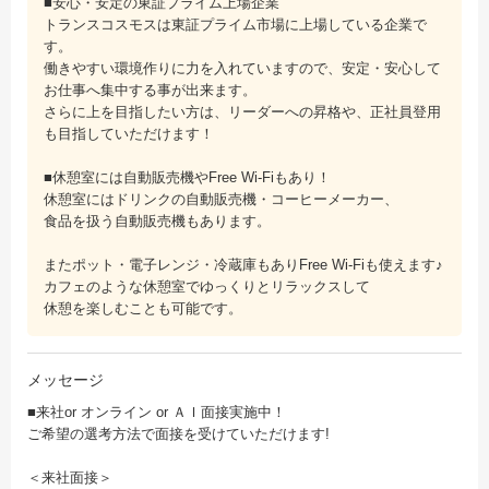
■安心・安定の東証プライム上場企業
トランスコスモスは東証プライム市場に上場している企業で
す。
働きやすい環境作りに力を入れていますので、安定・安心して
お仕事へ集中する事が出来ます。
さらに上を目指したい方は、リーダーへの昇格や、正社員登用
も目指していただけます！
■休憩室には自動販売機やFree Wi-Fiもあり！
休憩室にはドリンクの自動販売機・コーヒーメーカー、
食品を扱う自動販売機もあります。
またポット・電子レンジ・冷蔵庫もありFree Wi-Fiも使えます♪
カフェのような休憩室でゆっくりとリラックスして
休憩を楽しむことも可能です。
メッセージ
■来社or オンライン or ＡＩ面接実施中！
ご希望の選考方法で面接を受けていただけます!
＜来社面接＞