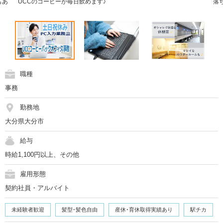
もあ
UCCのコーヒーが毎日飲めます♪
落
職種
事務
勤務地
大分県大分市
給与
時給1,100円以上、その他
雇用形態
契約社員・アルバイト
未経験者歓迎
髪型･髪色自由
産休･育休取得実績あり
駅チカ