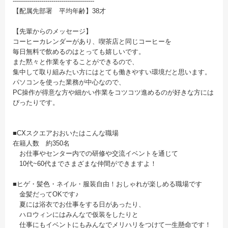
----------------------------------------
【配属先部署 平均年齢】38才
【先輩からのメッセージ】
コーヒーカレンダーがあり、喫茶店と同じコーヒーを
毎日無料で飲めるのはとっても嬉しいです。
また黙々と作業をすることができるので、
集中して取り組みたい方にはとても働きやすい環境だと思います。
パソコンを使った業務が中心なので、
PC操作が得意な方や細かい作業をコツコツ進めるのが好きな方には
ぴったりです。
■CXスクエアおおいたはこんな職場
在籍人数 約350名
お仕事やセンター内での研修や交流イベントを通じて
10代~60代までさまざまな仲間ができますよ！
■ヒゲ・髪色・ネイル・服装自由！おしゃれが楽しめる職場です
金髪だってOKです♪
夏には浴衣でお仕事をする日があったり、
ハロウィンにはみんなで仮装をしたりと
仕事にもイベントにもみんなでメリハリをつけて一生懸命です！