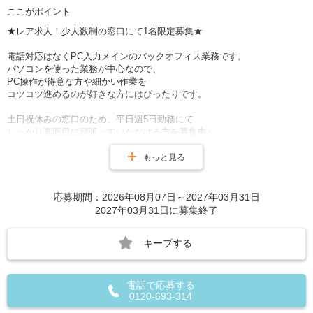
ここがポイント
★レア求人！少人数制の窓口にて1名限定募集★
電話対応はなくPC入力メインのバックオフィス業務です。
パソコンを使った業務が中心なので、
PC操作が得意な方や細かい作業を
コツコツ進めるのが好きな方にはぴったりです。
土日祝休みの窓口のため、平日週5日勤務にて
しっかり真面目に頑張っていただける方を募集中♪
喫茶店やカフェチェーンと同じコーヒーメーカーがあり
毎日おいしいコーヒーが無料で飲めます！
もっと見る
大分駅すぐ目の前の綺麗なオフィスで働ける！
交通費は上限3万円まで支給され車通勤も可能。
応募期間：2026年08月07日～2027年03月31日
ガソリン代＋駐車場代補助有 ※規定あり
2027年03月31日に募集終了
キープする
電話で応募する
0120-693-314