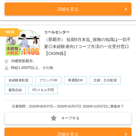
詳細を見る
NEW
コールセンター
（那覇市） 短期9月末迄_保険の知識は一切不
要◎未経験者向けコープ共済の一次受付窓口
【CKIIN係】
沖縄県那覇市､
時給1,400円以上、その他
未経験者歓迎
ブランクOK
車通勤OK
主婦・主夫歓迎
服装自由
PCスキル不問
応募期間：2026年08月07日～2026年10月07日
2026年10月07日に募集終了
キープする
詳細を見る