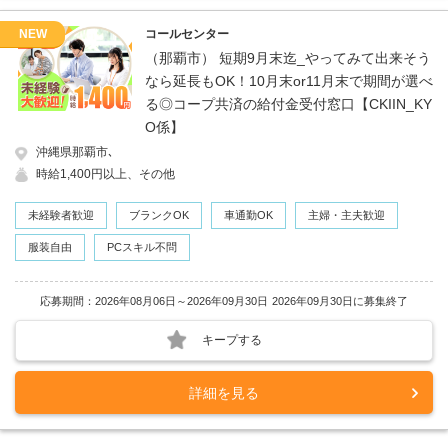
NEW
コールセンター
（那覇市） 短期9月末迄_やってみて出来そう
なら延長もOK！10月末or11月末で期間が選べ
る◎コープ共済の給付金受付窓口【CKIIN_KY
O係】
沖縄県那覇市､
時給1,400円以上、その他
未経験者歓迎
ブランクOK
車通勤OK
主婦・主夫歓迎
服装自由
PCスキル不問
応募期間：2026年08月06日～2026年09月30日
2026年09月30日に募集終了
キープする
詳細を見る