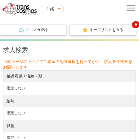
沖縄
0
メルマガ登録
キープリストをみる
求人検索
※本ページの上部にてご希望の地域選択を行ってから、求人条件検索を
お願いします
都道府県 / 沿線・駅
指定しない
給与
指定しない
職種
指定しない