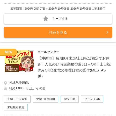
応募期間：2026年08月07日～2026年10月08日
2026年10月08日に募集終了
キープする
詳細を見る
NEW
コールセンター
【沖縄市】短期9月末迄/土日祝は固定でお休
み！人気の14時迄勤務◎週3日～OK！土日祝
休みOK◎家電の修理日程の受付(MES_AS
係）
沖縄県沖縄市､
時給1,080円以上、その他
主婦・主夫歓迎
髪型･髪色自由
学歴不問
ブランクOK
未経験者歓迎