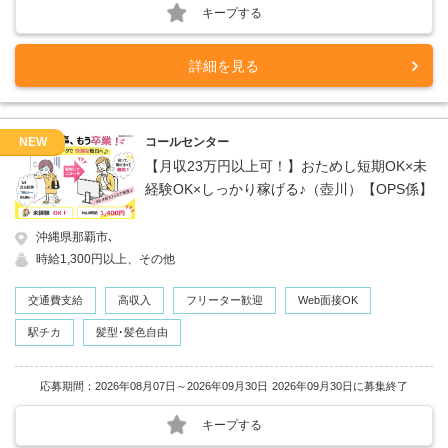
キープする
詳細を見る
NEW
コールセンター
【月収23万円以上可！】おためし短期OK×未
経験OK×しっかり稼げる♪（壺川）【OPS係】
沖縄県那覇市､
時給1,300円以上、その他
交通費支給
高収入
フリーター歓迎
Web面接OK
駅チカ
髪型･髪色自由
応募期間：2026年08月07日～2026年09月30日
2026年09月30日に募集終了
キープする