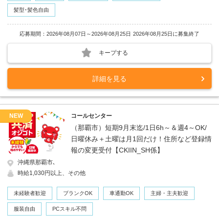
髪型･髪色自由
応募期間：2026年08月07日～2026年08月25日
2026年08月25日に募集終了
キープする
詳細を見る
NEW
コールセンター
（那覇市）短期9月末迄/1日6h～＆週4～OK/
日曜休み＋土曜は月1回だけ！住所など登録情
報の変更受付【CKIIN_SH係】
沖縄県那覇市､
時給1,030円以上、その他
未経験者歓迎
ブランクOK
車通勤OK
主婦・主夫歓迎
服装自由
PCスキル不問