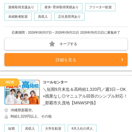
資格取得支援あり
産休･育休取得実績あり
フリーター歓迎
未経験者歓迎
高収入
正社員登用あり
応募期間：2026年08月07日～2026年09月21日
2026年09月21日に募集終了
キープする
詳細を見る
NEW
コールセンター
＼短期9月末迄＆高時給1,320円／週3日～OK
×残業なし◎マニュアル回答のシンプル対応！
_那覇市久茂地【MNWSP係】
沖縄県那覇市､
時給1,320円以上、その他
短期
高収入
大学生歓迎
8月入社の求人