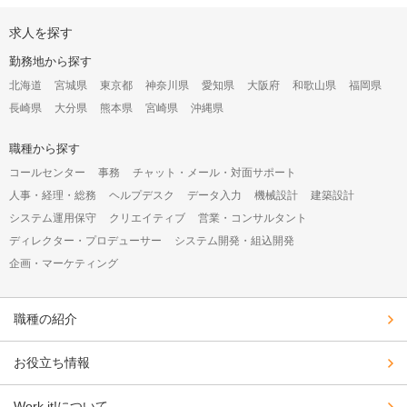
オ
求人を探す
ー
プ
勤務地から探す
ン
構
北海道
宮城県
東京都
神奈川県
愛知県
大阪府
和歌山県
福岡県
成
長崎県
大分県
熊本県
宮崎県
沖縄県
オ
プ
シ
職種から探す
ョ
コールセンター
事務
チャット・メール・対面サポート
ン
人事・経理・総務
ヘルプデスク
データ入力
機械設計
建築設計
システム運用保守
クリエイティブ
営業・コンサルタント
ディレクター・プロデューサー
システム開発・組込開発
企画・マーケティング
職種の紹介
お役立ち情報
Work it!について