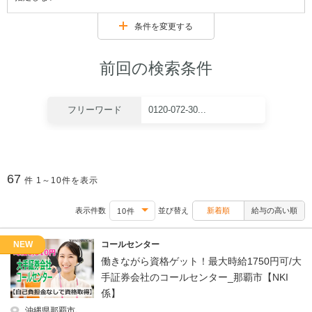
条件を変更する
前回の検索条件
フリーワード
0120-072-30...
67
件
1～10件を表示
表示件数
並び替え
新着順
給与の高い順
NEW
コールセンター
働きながら資格ゲット！最大時給1750円可/大
手証券会社のコールセンター_那覇市【NKI
係】
沖縄県那覇市､