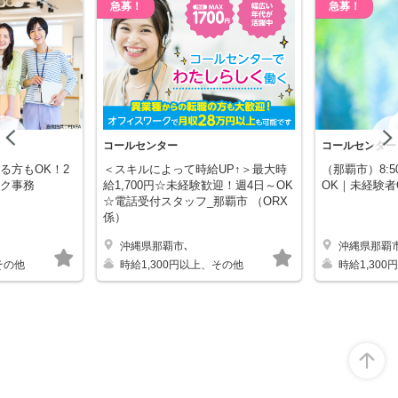
急募！
急募！
Previous
コールセンター
コールセンター
る方もOK！2
＜スキルによって時給UP↑＞最大時
（那覇市）8:5
ク事務
給1,700円☆未経験歓迎！週4日～OK
OK｜未経験者
☆電話受付スタッフ_那覇市 （ORX
係）
沖縄県那覇市､
沖縄県那覇市
キープする
キープする
その他
時給1,300円以上、その他
時給1,30