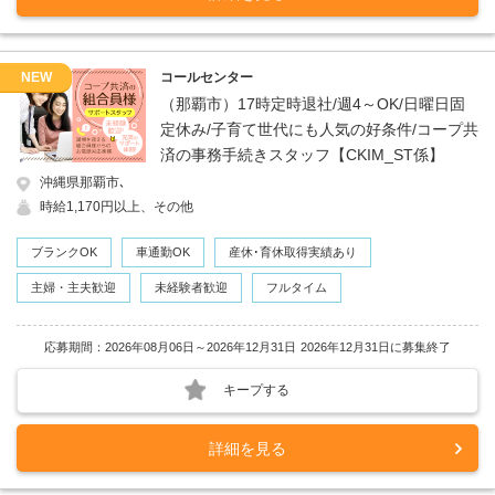
NEW
コールセンター
（那覇市）17時定時退社/週4～OK/日曜日固
定休み/子育て世代にも人気の好条件/コープ共
済の事務手続きスタッフ【CKIM_ST係】
沖縄県那覇市､
時給1,170円以上、その他
ブランクOK
車通勤OK
産休･育休取得実績あり
主婦・主夫歓迎
未経験者歓迎
フルタイム
応募期間：2026年08月06日～2026年12月31日
2026年12月31日に募集終了
キープする
詳細を見る