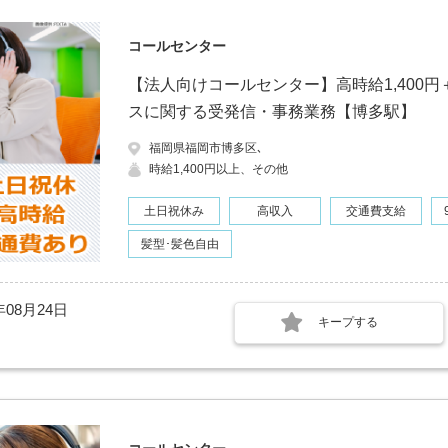
コールセンター
【法人向けコールセンター】高時給1,400
スに関する受発信・事務業務【博多駅】
福岡県福岡市博多区､
時給1,400円以上、その他
土日祝休み
高収入
交通費支給
髪型･髪色自由
年08月24日
キープする