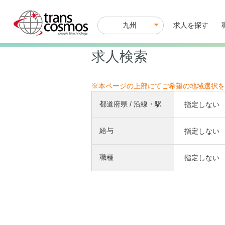
九州
M
求人を探す
a
i
n
求人検索
n
a
v
i
※本ページの上部にてご希望の地域選択を
g
a
都道府県 / 沿線・駅
指定しない
t
i
o
給与
指定しない
n
職種
指定しない