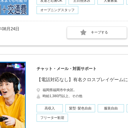
友達と応募OK
土日祝休み
大量募集
オープニングスタッフ
年08月24日
キープする
チャット・メール・対面サポート
【電話対応なし】有名クロスプレイゲームに
福岡県福岡市中央区､
時給1,380円以上、その他
高収入
髪型･髪色自由
服装自由
フリーター歓迎