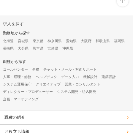
オ
求人を探す
ー
プ
勤務地から探す
ン
構
北海道
宮城県
東京都
神奈川県
愛知県
大阪府
和歌山県
福岡県
成
長崎県
大分県
熊本県
宮崎県
沖縄県
オ
プ
シ
職種から探す
ョ
コールセンター
事務
チャット・メール・対面サポート
ン
人事・経理・総務
ヘルプデスク
データ入力
機械設計
建築設計
システム運用保守
クリエイティブ
営業・コンサルタント
ディレクター・プロデューサー
システム開発・組込開発
企画・マーケティング
職種の紹介
お役立ち情報