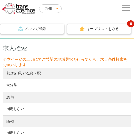
九州
0
メルマガ登録
キープリストをみる
求人検索
※本ページの上部にてご希望の地域選択を行ってから、求人条件検索を
お願いします
都道府県 / 沿線・駅
大分県
給与
指定しない
職種
指定しない