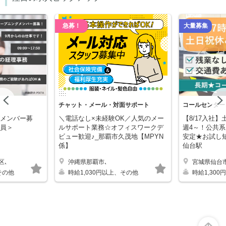
急募！
大量募集
Previous
チャット・メール・対面サポート
コールセンター
メンバー募
＼電話なし×未経験OK／人気のメー
【8/17入社】
員＞
ルサポート業務☆オフィスワークデ
週4～！公共
ビュー歓迎♪_那覇市久茂地【MPYN
安定★お試し短
係】
仙台駅
区､
沖縄県那覇市､
宮城県仙台
キープする
キープする
その他
時給1,030円以上、その他
時給1,30