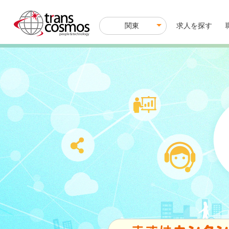
関東
M
求人を探す
a
i
n
n
a
v
i
g
a
t
i
o
n